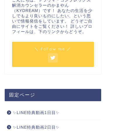
こんにちは、トラウマ・コンプレックス
解消カウンセラーのかまやん
（KYDREAM）です！ あなたの生活を少
しでもより良いものにしたい、という思
いで情報発信をしています。 どうぞご自
由にサイトをご覧ください！ 詳しいプロ
フィールは、下のリンクからどうぞ。
＼ Follow me ／
固定ページ
✨LINE特典動画1日目✨
✨LINE特典動画2日目✨